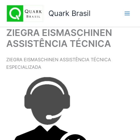
Ir
para
Quark Brasil
o
conteúdo
ZIEGRA EISMASCHINEN
ASSISTÊNCIA TÉCNICA
ZIEGRA EISMASCHINEN ASSISTÊNCIA TÉCNICA
ESPECIALIZADA