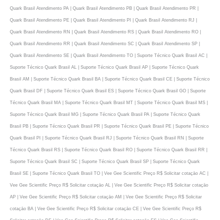
Quark Brasil Atendimento PA | Quark Brasil Atendimento PB | Quark Brasil Atendimento PR |
Quark Brasil Atendimento PE | Quark Brasil Atendimento PI | Quark Brasil Atendimento RJ |
Quark Brasil Atendimento RN | Quark Brasil Atendimento RS | Quark Brasil Atendimento RO |
Quark Brasil Atendimento RR | Quark Brasil Atendimento SC | Quark Brasil Atendimento SP |
Quark Brasil Atendimento SE | Quark Brasil Atendimento TO | Suporte Técnico Quark Brasil AC |
Suporte Técnico Quark Brasil AL | Suporte Técnico Quark Brasil AP | Suporte Técnico Quark
Brasil AM | Suporte Técnico Quark Brasil BA | Suporte Técnico Quark Brasil CE | Suporte Técnico
Quark Brasil DF | Suporte Técnico Quark Brasil ES | Suporte Técnico Quark Brasil GO | Suporte
Técnico Quark Brasil MA | Suporte Técnico Quark Brasil MT | Suporte Técnico Quark Brasil MS |
Suporte Técnico Quark Brasil MG | Suporte Técnico Quark Brasil PA | Suporte Técnico Quark
Brasil PB | Suporte Técnico Quark Brasil PR | Suporte Técnico Quark Brasil PE | Suporte Técnico
Quark Brasil PI | Suporte Técnico Quark Brasil RJ | Suporte Técnico Quark Brasil RN | Suporte
Técnico Quark Brasil RS | Suporte Técnico Quark Brasil RO | Suporte Técnico Quark Brasil RR |
Suporte Técnico Quark Brasil SC | Suporte Técnico Quark Brasil SP | Suporte Técnico Quark
Brasil SE | Suporte Técnico Quark Brasil TO | Vee Gee Scientific Preço R$ Solicitar cotaçāo AC |
Vee Gee Scientific Preço R$ Solicitar cotaçāo AL | Vee Gee Scientific Preço R$ Solicitar cotaçāo
AP | Vee Gee Scientific Preço R$ Solicitar cotaçāo AM | Vee Gee Scientific Preço R$ Solicitar
cotaçāo BA | Vee Gee Scientific Preço R$ Solicitar cotaçāo CE | Vee Gee Scientific Preço R$