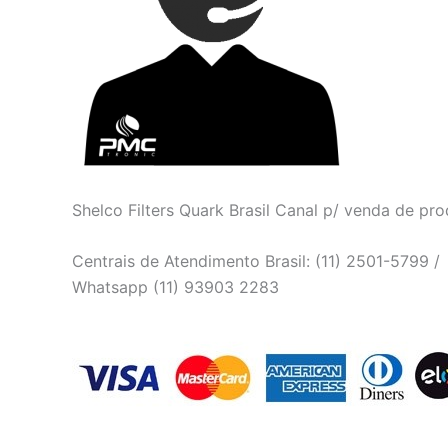
Shelco Filters Quark Brasil Canal p/ venda de pro
Centrais de Atendimento Brasil: (11) 2501-5799 /
Whatsapp (11) 93903 2283