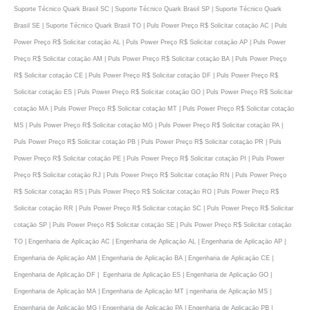
Suporte Técnico Quark Brasil SC | Suporte Técnico Quark Brasil SP | Suporte Técnico Quark
Brasil SE | Suporte Técnico Quark Brasil TO | Puls Power Preço R$ Solicitar cotaçāo AC | Puls
Power Preço R$ Solicitar cotaçāo AL | Puls Power Preço R$ Solicitar cotaçāo AP | Puls Power
Preço R$ Solicitar cotaçāo AM | Puls Power Preço R$ Solicitar cotaçāo BA | Puls Power Preço
R$ Solicitar cotaçāo CE | Puls Power Preço R$ Solicitar cotaçāo DF | Puls Power Preço R$
Solicitar cotaçāo ES | Puls Power Preço R$ Solicitar cotaçāo GO | Puls Power Preço R$ Solicitar
cotaçāo MA | Puls Power Preço R$ Solicitar cotaçāo MT | Puls Power Preço R$ Solicitar cotaçāo
MS | Puls Power Preço R$ Solicitar cotaçāo MG | Puls Power Preço R$ Solicitar cotaçāo PA |
Puls Power Preço R$ Solicitar cotaçāo PB | Puls Power Preço R$ Solicitar cotaçāo PR | Puls
Power Preço R$ Solicitar cotaçāo PE | Puls Power Preço R$ Solicitar cotaçāo PI | Puls Power
Preço R$ Solicitar cotaçāo RJ | Puls Power Preço R$ Solicitar cotaçāo RN | Puls Power Preço
R$ Solicitar cotaçāo RS | Puls Power Preço R$ Solicitar cotaçāo RO | Puls Power Preço R$
Solicitar cotaçāo RR | Puls Power Preço R$ Solicitar cotaçāo SC | Puls Power Preço R$ Solicitar
cotaçāo SP | Puls Power Preço R$ Solicitar cotaçāo SE | Puls Power Preço R$ Solicitar cotaçāo
TO | Engenharia de Aplicaçāo AC | Engenharia de Aplicaçāo AL | Engenharia de Aplicaçāo AP |
Engenharia de Aplicaçāo AM | Engenharia de Aplicaçāo BA | Engenharia de Aplicaçāo CE |
Engenharia de Aplicaçāo DF | Egenharia de Aplicaçāo ES | Engenharia de Aplicaçāo GO |
Engenharia de Aplicaçāo MA | Engenharia de Aplicaçāo MT | ngenharia de Aplicaçāo MS |
Engenharia de Aplicaçāo MG | Engenharia de Aplicaçāo PA | Engenharia de Aplicaçāo PB |