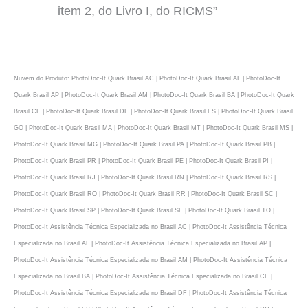
item 2, do Livro I, do RICMS”
Nuvem do Produto: PhotoDoc-It Quark Brasil AC | PhotoDoc-It Quark Brasil AL | PhotoDoc-It
Quark Brasil AP | PhotoDoc-It Quark Brasil AM | PhotoDoc-It Quark Brasil BA | PhotoDoc-It Quark
Brasil CE | PhotoDoc-It Quark Brasil DF | PhotoDoc-It Quark Brasil ES | PhotoDoc-It Quark Brasil
GO | PhotoDoc-It Quark Brasil MA | PhotoDoc-It Quark Brasil MT | PhotoDoc-It Quark Brasil MS |
PhotoDoc-It Quark Brasil MG | PhotoDoc-It Quark Brasil PA | PhotoDoc-It Quark Brasil PB |
PhotoDoc-It Quark Brasil PR | PhotoDoc-It Quark Brasil PE | PhotoDoc-It Quark Brasil PI |
PhotoDoc-It Quark Brasil RJ | PhotoDoc-It Quark Brasil RN | PhotoDoc-It Quark Brasil RS |
PhotoDoc-It Quark Brasil RO | PhotoDoc-It Quark Brasil RR | PhotoDoc-It Quark Brasil SC |
PhotoDoc-It Quark Brasil SP | PhotoDoc-It Quark Brasil SE | PhotoDoc-It Quark Brasil TO |
PhotoDoc-It Assistência Técnica Especializada no Brasil AC | PhotoDoc-It Assistência Técnica
Especializada no Brasil AL | PhotoDoc-It Assistência Técnica Especializada no Brasil AP |
PhotoDoc-It Assistência Técnica Especializada no Brasil AM | PhotoDoc-It Assistência Técnica
Especializada no Brasil BA | PhotoDoc-It Assistência Técnica Especializada no Brasil CE |
PhotoDoc-It Assistência Técnica Especializada no Brasil DF | PhotoDoc-It Assistência Técnica