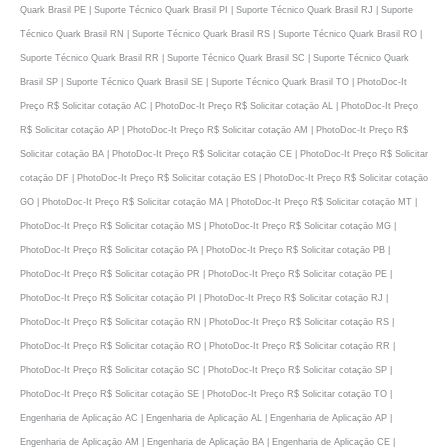
Quark Brasil PE | Suporte Técnico Quark Brasil PI | Suporte Técnico Quark Brasil RJ | Suporte
Técnico Quark Brasil RN | Suporte Técnico Quark Brasil RS | Suporte Técnico Quark Brasil RO |
Suporte Técnico Quark Brasil RR | Suporte Técnico Quark Brasil SC | Suporte Técnico Quark
Brasil SP | Suporte Técnico Quark Brasil SE | Suporte Técnico Quark Brasil TO | PhotoDoc-It
Preço R$ Solicitar cotaçāo AC | PhotoDoc-It Preço R$ Solicitar cotaçāo AL | PhotoDoc-It Preço
R$ Solicitar cotaçāo AP | PhotoDoc-It Preço R$ Solicitar cotaçāo AM | PhotoDoc-It Preço R$
Solicitar cotaçāo BA | PhotoDoc-It Preço R$ Solicitar cotaçāo CE | PhotoDoc-It Preço R$ Solicitar
cotaçāo DF | PhotoDoc-It Preço R$ Solicitar cotaçāo ES | PhotoDoc-It Preço R$ Solicitar cotaçāo
GO | PhotoDoc-It Preço R$ Solicitar cotaçāo MA | PhotoDoc-It Preço R$ Solicitar cotaçāo MT |
PhotoDoc-It Preço R$ Solicitar cotaçāo MS | PhotoDoc-It Preço R$ Solicitar cotaçāo MG |
PhotoDoc-It Preço R$ Solicitar cotaçāo PA | PhotoDoc-It Preço R$ Solicitar cotaçāo PB |
PhotoDoc-It Preço R$ Solicitar cotaçāo PR | PhotoDoc-It Preço R$ Solicitar cotaçāo PE |
PhotoDoc-It Preço R$ Solicitar cotaçāo PI | PhotoDoc-It Preço R$ Solicitar cotaçāo RJ |
PhotoDoc-It Preço R$ Solicitar cotaçāo RN | PhotoDoc-It Preço R$ Solicitar cotaçāo RS |
PhotoDoc-It Preço R$ Solicitar cotaçāo RO | PhotoDoc-It Preço R$ Solicitar cotaçāo RR |
PhotoDoc-It Preço R$ Solicitar cotaçāo SC | PhotoDoc-It Preço R$ Solicitar cotaçāo SP |
PhotoDoc-It Preço R$ Solicitar cotaçāo SE | PhotoDoc-It Preço R$ Solicitar cotaçāo TO |
Engenharia de Aplicaçāo AC | Engenharia de Aplicaçāo AL | Engenharia de Aplicaçāo AP |
Engenharia de Aplicaçāo AM | Engenharia de Aplicaçāo BA | Engenharia de Aplicaçāo CE |