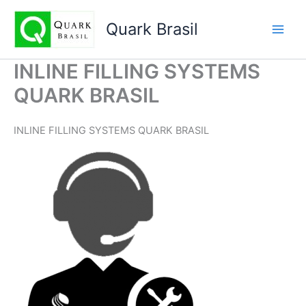
Ir
para
Quark Brasil
o
conteúdo
INLINE FILLING SYSTEMS
QUARK BRASIL
INLINE FILLING SYSTEMS QUARK BRASIL