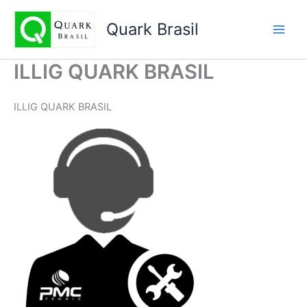
Ir
para
Quark Brasil
o
conteúdo
ILLIG QUARK BRASIL
ILLIG QUARK BRASIL