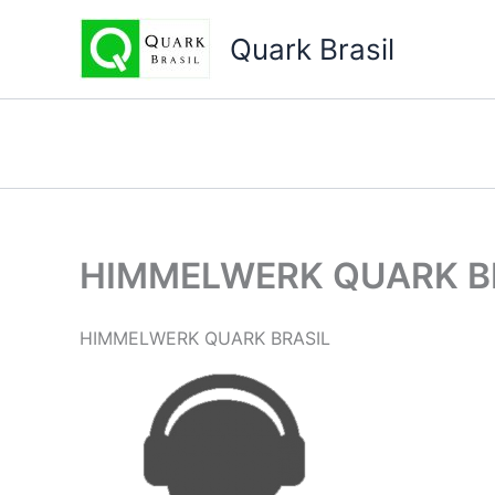
Ir
para
Quark Brasil
o
conteúdo
HIMMELWERK QUARK B
HIMMELWERK QUARK BRASIL