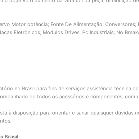
omo objetivo o aumento da vida útil da peça, diminuição d
ervo Motor potência; Fonte De Alimentaçāo; Conversores; Ih
acas Eletrônicos; Módulos Drives; Pc Industriais; No Bre
tório no Brasil para fins de serviços assistência técnica
companhado de todos os acessórios e componentes, com um
tá à disposição para orientar e sanar quaisquer dúvidas 
ntos.
o Brasil: