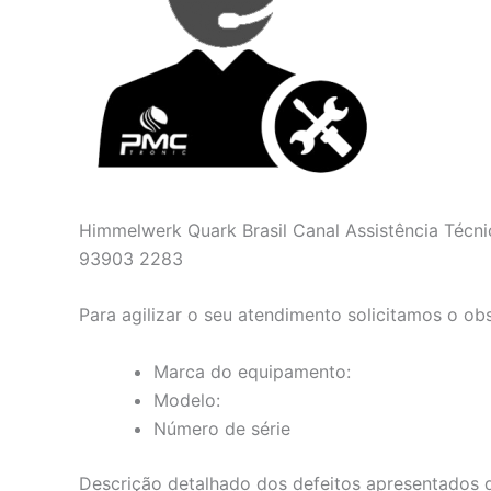
Himmelwerk Quark Brasil Canal Assistência Técni
93903 2283
Para agilizar o seu atendimento solicitamos o ob
Marca do equipamento:
Modelo:
Número de série
Descrição detalhado dos defeitos apresentados