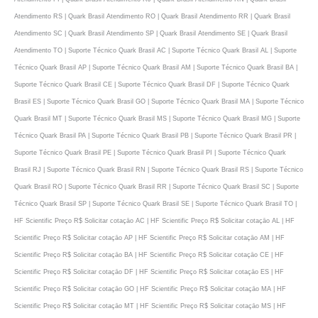
Atendimento RS | Quark Brasil Atendimento RO | Quark Brasil Atendimento RR | Quark Brasil
Atendimento SC | Quark Brasil Atendimento SP | Quark Brasil Atendimento SE | Quark Brasil
Atendimento TO | Suporte Técnico Quark Brasil AC | Suporte Técnico Quark Brasil AL | Suporte
Técnico Quark Brasil AP | Suporte Técnico Quark Brasil AM | Suporte Técnico Quark Brasil BA |
Suporte Técnico Quark Brasil CE | Suporte Técnico Quark Brasil DF | Suporte Técnico Quark
Brasil ES | Suporte Técnico Quark Brasil GO | Suporte Técnico Quark Brasil MA | Suporte Técnico
Quark Brasil MT | Suporte Técnico Quark Brasil MS | Suporte Técnico Quark Brasil MG | Suporte
Técnico Quark Brasil PA | Suporte Técnico Quark Brasil PB | Suporte Técnico Quark Brasil PR |
Suporte Técnico Quark Brasil PE | Suporte Técnico Quark Brasil PI | Suporte Técnico Quark
Brasil RJ | Suporte Técnico Quark Brasil RN | Suporte Técnico Quark Brasil RS | Suporte Técnico
Quark Brasil RO | Suporte Técnico Quark Brasil RR | Suporte Técnico Quark Brasil SC | Suporte
Técnico Quark Brasil SP | Suporte Técnico Quark Brasil SE | Suporte Técnico Quark Brasil TO |
HF Scientific Preço R$ Solicitar cotaçāo AC | HF Scientific Preço R$ Solicitar cotaçāo AL | HF
Scientific Preço R$ Solicitar cotaçāo AP | HF Scientific Preço R$ Solicitar cotaçāo AM | HF
Scientific Preço R$ Solicitar cotaçāo BA | HF Scientific Preço R$ Solicitar cotaçāo CE | HF
Scientific Preço R$ Solicitar cotaçāo DF | HF Scientific Preço R$ Solicitar cotaçāo ES | HF
Scientific Preço R$ Solicitar cotaçāo GO | HF Scientific Preço R$ Solicitar cotaçāo MA | HF
Scientific Preço R$ Solicitar cotaçāo MT | HF Scientific Preço R$ Solicitar cotaçāo MS | HF