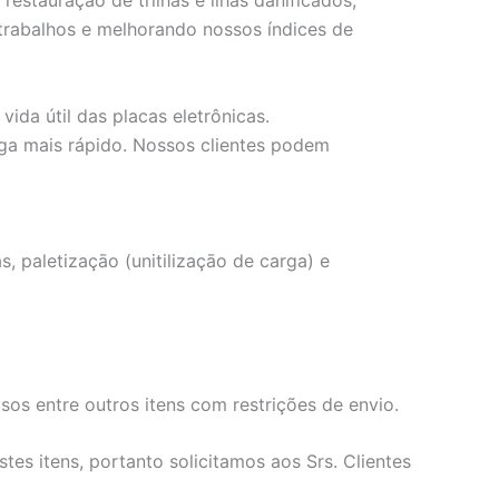
tauração de trilhas e ilhas danificados,
etrabalhos e melhorando nossos índices de
da útil das placas eletrônicas.
ga mais rápido. Nossos clientes podem
 paletizaçāo (unitilizaçāo de carga) e
os entre outros itens com restrições de envio.
es itens, portanto solicitamos aos Srs. Clientes