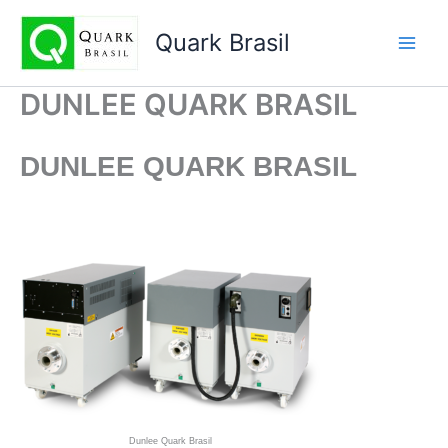
Ir
para
Quark Brasil
o
conteúdo
DUNLEE QUARK BRASIL
DUNLEE
QUARK BRASIL
Dunlee Quark Brasil