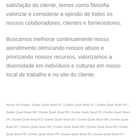
satisfação do cliente, temos como filosofia
valorizar e considerar a opinião de todos os
nossos colaboradores, clientes e fornecedores.
Buscamos melhorar continuamente nosso
atendimento otimizando nossos ativos e
priorizando nossos recursos, valorizamos a
diversidade em indivíduos e culturas em nosso
local de trabalho e no site do cliente.
Nuvem do Produto: Dunlee Quark Brasil AC | Dunlee Quark Brasil AL | Dunlee Quark Brasil AP |
Dunlee Quark Brasil AM | Dunlee Quark Brasil BA | Dunlee Quark Brasil CE | Dunlee Quark Brasil
DF | Dunlee Quark Brasil ES | Dunlee Quark Brasil GO | Dunlee Quark Brasil MA | Dunlee Quark
Brasil MT | Dunlee Quark Brasil MS | Dunlee Quark Brasil MG | Dunlee Quark Brasil PA | Dunlee
Quark Brasil PB | Dunlee Quark Brasil PR | Dunlee Quark Brasil PE | Dunlee Quark Brasil PI |