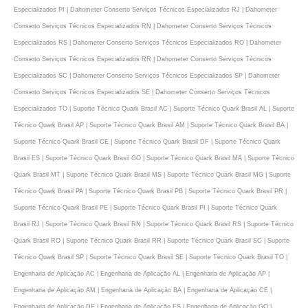
Especializados PI | Dahometer Conserto Serviços Técnicos Especializados RJ | Dahometer
Conserto Serviços Técnicos Especializados RN | Dahometer Conserto Serviços Técnicos
Especializados RS | Dahometer Conserto Serviços Técnicos Especializados RO | Dahometer
Conserto Serviços Técnicos Especializados RR | Dahometer Conserto Serviços Técnicos
Especializados SC | Dahometer Conserto Serviços Técnicos Especializados SP | Dahometer
Conserto Serviços Técnicos Especializados SE | Dahometer Conserto Serviços Técnicos
Especializados TO | Suporte Técnico Quark Brasil AC | Suporte Técnico Quark Brasil AL | Suporte
Técnico Quark Brasil AP | Suporte Técnico Quark Brasil AM | Suporte Técnico Quark Brasil BA |
Suporte Técnico Quark Brasil CE | Suporte Técnico Quark Brasil DF | Suporte Técnico Quark
Brasil ES | Suporte Técnico Quark Brasil GO | Suporte Técnico Quark Brasil MA | Suporte Técnico
Quark Brasil MT | Suporte Técnico Quark Brasil MS | Suporte Técnico Quark Brasil MG | Suporte
Técnico Quark Brasil PA | Suporte Técnico Quark Brasil PB | Suporte Técnico Quark Brasil PR |
Suporte Técnico Quark Brasil PE | Suporte Técnico Quark Brasil PI | Suporte Técnico Quark
Brasil RJ | Suporte Técnico Quark Brasil RN | Suporte Técnico Quark Brasil RS | Suporte Técnico
Quark Brasil RO | Suporte Técnico Quark Brasil RR | Suporte Técnico Quark Brasil SC | Suporte
Técnico Quark Brasil SP | Suporte Técnico Quark Brasil SE | Suporte Técnico Quark Brasil TO |
Engenharia de Aplicaçāo AC | Engenharia de Aplicaçāo AL | Engenharia de Aplicaçāo AP |
Engenharia de Aplicaçāo AM | Engenharia de Aplicaçāo BA | Engenharia de Aplicaçāo CE |
Engenharia de Aplicaçāo DF | Engenharia de Aplicaçāo ES | Engenharia de Aplicaçāo GO |