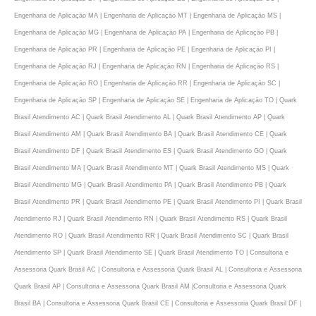
Engenharia de Aplicaçāo MA | Engenharia de Aplicaçāo MT | Engenharia de Aplicaçāo MS |
Engenharia de Aplicaçāo MG | Engenharia de Aplicaçāo PA | Engenharia de Aplicaçāo PB |
Engenharia de Aplicaçāo PR | Engenharia de Aplicaçāo PE | Engenharia de Aplicaçāo PI |
Engenharia de Aplicaçāo RJ | Engenharia de Aplicaçāo RN | Engenharia de Aplicaçāo RS |
Engenharia de Aplicaçāo RO | Engenharia de Aplicaçāo RR | Engenharia de Aplicaçāo SC |
Engenharia de Aplicaçāo SP | Engenharia de Aplicaçāo SE | Engenharia de Aplicaçāo TO | Quark
Brasil Atendimento AC | Quark Brasil Atendimento AL | Quark Brasil Atendimento AP | Quark
Brasil Atendimento AM | Quark Brasil Atendimento BA | Quark Brasil Atendimento CE | Quark
Brasil Atendimento DF | Quark Brasil Atendimento ES | Quark Brasil Atendimento GO | Quark
Brasil Atendimento MA | Quark Brasil Atendimento MT | Quark Brasil Atendimento MS | Quark
Brasil Atendimento MG | Quark Brasil Atendimento PA | Quark Brasil Atendimento PB | Quark
Brasil Atendimento PR | Quark Brasil Atendimento PE | Quark Brasil Atendimento PI | Quark Brasil
Atendimento RJ | Quark Brasil Atendimento RN | Quark Brasil Atendimento RS | Quark Brasil
Atendimento RO | Quark Brasil Atendimento RR | Quark Brasil Atendimento SC | Quark Brasil
Atendimento SP | Quark Brasil Atendimento SE | Quark Brasil Atendimento TO | Consultoria e
Assessoria Quark Brasil AC | Consultoria e Assessoria Quark Brasil AL | Consultoria e Assessoria
Quark Brasil AP | Consultoria e Assessoria Quark Brasil AM |Consultoria e Assessoria Quark
Brasil BA | Consultoria e Assessoria Quark Brasil CE | Consultoria e Assessoria Quark Brasil DF |