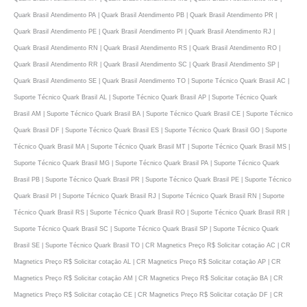
Quark Brasil Atendimento PA | Quark Brasil Atendimento PB | Quark Brasil Atendimento PR |
Quark Brasil Atendimento PE | Quark Brasil Atendimento PI | Quark Brasil Atendimento RJ |
Quark Brasil Atendimento RN | Quark Brasil Atendimento RS | Quark Brasil Atendimento RO |
Quark Brasil Atendimento RR | Quark Brasil Atendimento SC | Quark Brasil Atendimento SP |
Quark Brasil Atendimento SE | Quark Brasil Atendimento TO | Suporte Técnico Quark Brasil AC |
Suporte Técnico Quark Brasil AL | Suporte Técnico Quark Brasil AP | Suporte Técnico Quark
Brasil AM | Suporte Técnico Quark Brasil BA | Suporte Técnico Quark Brasil CE | Suporte Técnico
Quark Brasil DF | Suporte Técnico Quark Brasil ES | Suporte Técnico Quark Brasil GO | Suporte
Técnico Quark Brasil MA | Suporte Técnico Quark Brasil MT | Suporte Técnico Quark Brasil MS |
Suporte Técnico Quark Brasil MG | Suporte Técnico Quark Brasil PA | Suporte Técnico Quark
Brasil PB | Suporte Técnico Quark Brasil PR | Suporte Técnico Quark Brasil PE | Suporte Técnico
Quark Brasil PI | Suporte Técnico Quark Brasil RJ | Suporte Técnico Quark Brasil RN | Suporte
Técnico Quark Brasil RS | Suporte Técnico Quark Brasil RO | Suporte Técnico Quark Brasil RR |
Suporte Técnico Quark Brasil SC | Suporte Técnico Quark Brasil SP | Suporte Técnico Quark
Brasil SE | Suporte Técnico Quark Brasil TO | CR Magnetics Preço R$ Solicitar cotaçāo AC | CR
Magnetics Preço R$ Solicitar cotaçāo AL | CR Magnetics Preço R$ Solicitar cotaçāo AP | CR
Magnetics Preço R$ Solicitar cotaçāo AM | CR Magnetics Preço R$ Solicitar cotaçāo BA | CR
Magnetics Preço R$ Solicitar cotaçāo CE | CR Magnetics Preço R$ Solicitar cotaçāo DF | CR