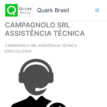
Ir
para
Quark Brasil
o
conteúdo
CAMPAGNOLO SRL
ASSISTÊNCIA TÉCNICA
CAMPAGNOLO SRL ASSISTÊNCIA TÉCNICA
ESPECIALIZADA