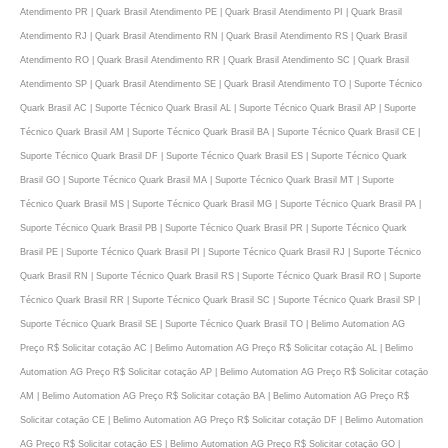
Atendimento PR | Quark Brasil Atendimento PE | Quark Brasil Atendimento PI | Quark Brasil
Atendimento RJ | Quark Brasil Atendimento RN | Quark Brasil Atendimento RS | Quark Brasil
Atendimento RO | Quark Brasil Atendimento RR | Quark Brasil Atendimento SC | Quark Brasil
Atendimento SP | Quark Brasil Atendimento SE | Quark Brasil Atendimento TO | Suporte Técnico
Quark Brasil AC | Suporte Técnico Quark Brasil AL | Suporte Técnico Quark Brasil AP | Suporte
Técnico Quark Brasil AM | Suporte Técnico Quark Brasil BA | Suporte Técnico Quark Brasil CE |
Suporte Técnico Quark Brasil DF | Suporte Técnico Quark Brasil ES | Suporte Técnico Quark
Brasil GO | Suporte Técnico Quark Brasil MA | Suporte Técnico Quark Brasil MT | Suporte
Técnico Quark Brasil MS | Suporte Técnico Quark Brasil MG | Suporte Técnico Quark Brasil PA |
Suporte Técnico Quark Brasil PB | Suporte Técnico Quark Brasil PR | Suporte Técnico Quark
Brasil PE | Suporte Técnico Quark Brasil PI | Suporte Técnico Quark Brasil RJ | Suporte Técnico
Quark Brasil RN | Suporte Técnico Quark Brasil RS | Suporte Técnico Quark Brasil RO | Suporte
Técnico Quark Brasil RR | Suporte Técnico Quark Brasil SC | Suporte Técnico Quark Brasil SP |
Suporte Técnico Quark Brasil SE | Suporte Técnico Quark Brasil TO | Belimo Automation AG
Preço R$ Solicitar cotaçāo AC | Belimo Automation AG Preço R$ Solicitar cotaçāo AL | Belimo
Automation AG Preço R$ Solicitar cotaçāo AP | Belimo Automation AG Preço R$ Solicitar cotaçāo
AM | Belimo Automation AG Preço R$ Solicitar cotaçāo BA | Belimo Automation AG Preço R$
Solicitar cotaçāo CE | Belimo Automation AG Preço R$ Solicitar cotaçāo DF | Belimo Automation
AG Preço R$ Solicitar cotaçāo ES | Belimo Automation AG Preço R$ Solicitar cotaçāo GO |