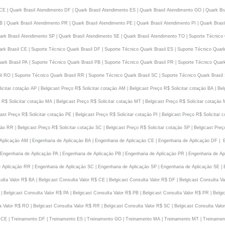
 CE | Quark Brasil Atendimento DF | Quark Brasil Atendimento ES | Quark Brasil Atendimento GO | Quark Br
B | Quark Brasil Atendimento PR | Quark Brasil Atendimento PE | Quark Brasil Atendimento PI | Quark Bras
rk Brasil Atendimento SP | Quark Brasil Atendimento SE | Quark Brasil Atendimento TO | Suporte Técnico Q
rk Brasil CE | Suporte Técnico Quark Brasil DF | Suporte Técnico Quark Brasil ES | Suporte Técnico Quark
rk Brasil PA | Suporte Técnico Quark Brasil PB | Suporte Técnico Quark Brasil PR | Suporte Técnico Quark 
l RO | Suporte Técnico Quark Brasil RR | Suporte Técnico Quark Brasil SC | Suporte Técnico Quark Brasil 
icitar cotaçāo AP | Belgicast Preço R$ Solicitar cotaçāo AM | Belgicast Preço R$ Solicitar cotaçāo BA | Bel
 R$ Solicitar cotaçāo MA | Belgicast Preço R$ Solicitar cotaçāo MT | Belgicast Preço R$ Solicitar cotaçāo 
ast Preço R$ Solicitar cotaçāo PE | Belgicast Preço R$ Solicitar cotaçāo PI | Belgicast Preço R$ Solicitar 
āo RR | Belgicast Preço R$ Solicitar cotaçāo SC | Belgicast Preço R$ Solicitar cotaçāo SP | Belgicast Preç
 Aplicaçāo AM | Engenharia de Aplicaçāo BA | Engenharia de Aplicaçāo CE | Engenharia de Aplicaçāo DF | 
Engenharia de Aplicaçāo PA | Engenharia de Aplicaçāo PB | Engenharia de Aplicaçāo PR | Engenharia de Apl
Aplicaçāo RR | Engenharia de Aplicaçāo SC | Engenharia de Aplicaçāo SP | Engenharia de Aplicaçāo SE | E
ulta Valor R$ BA | Belgicast Consulta Valor R$ CE | Belgicast Consulta Valor R$ DF | Belgicast Consulta Va
 Belgicast Consulta Valor R$ PA | Belgicast Consulta Valor R$ PB | Belgicast Consulta Valor R$ PR | Belgic
a Valor R$ RO | Belgicast Consulta Valor R$ RR | Belgicast Consulta Valor R$ SC | Belgicast Consulta Valo
 CE | Treinamento DF | Treinamento ES | Treinamento GO | Treinamento MA | Treinamento MT | Treinamen