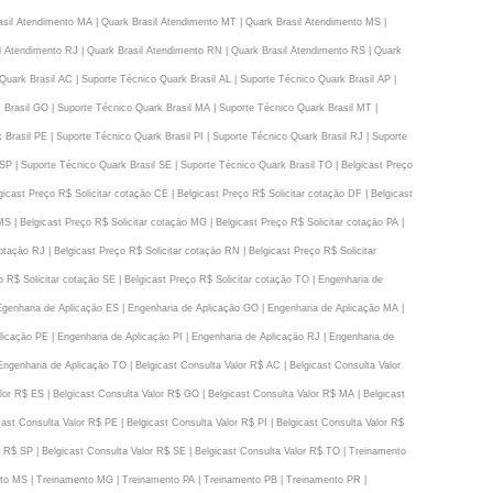
asil Atendimento MA | Quark Brasil Atendimento MT | Quark Brasil Atendimento MS |
il Atendimento RJ | Quark Brasil Atendimento RN | Quark Brasil Atendimento RS | Quark
uark Brasil AC | Suporte Técnico Quark Brasil AL | Suporte Técnico Quark Brasil AP |
 Brasil GO | Suporte Técnico Quark Brasil MA | Suporte Técnico Quark Brasil MT |
Brasil PE | Suporte Técnico Quark Brasil PI | Suporte Técnico Quark Brasil RJ | Suporte
SP | Suporte Técnico Quark Brasil SE | Suporte Técnico Quark Brasil TO | Belgicast Preço
gicast Preço R$ Solicitar cotaçāo CE | Belgicast Preço R$ Solicitar cotaçāo DF | Belgicast
MS | Belgicast Preço R$ Solicitar cotaçāo MG | Belgicast Preço R$ Solicitar cotaçāo PA |
cotaçāo RJ | Belgicast Preço R$ Solicitar cotaçāo RN | Belgicast Preço R$ Solicitar
o R$ Solicitar cotaçāo SE | Belgicast Preço R$ Solicitar cotaçāo TO | Engenharia de
Egenharia de Aplicaçāo ES | Engenharia de Aplicaçāo GO | Engenharia de Aplicaçāo MA |
icaçāo PE | Engenharia de Aplicaçāo PI | Engenharia de Aplicaçāo RJ | Engenharia de
ngenharia de Aplicaçāo TO | Belgicast Consulta Valor R$ AC | Belgicast Consulta Valor
lor R$ ES | Belgicast Consulta Valor R$ GO | Belgicast Consulta Valor R$ MA | Belgicast
ast Consulta Valor R$ PE | Belgicast Consulta Valor R$ PI | Belgicast Consulta Valor R$
r R$ SP | Belgicast Consulta Valor R$ SE | Belgicast Consulta Valor R$ TO | Treinamento
to MS | Treinamento MG | Treinamento PA | Treinamento PB | Treinamento PR |