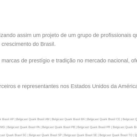
zando assim um projeto de um grupo de profissionais q
 crescimento do Brasil.
 marcas de prestígio e tradição no mercado nacional, of
rceiros e representantes nos Estados Unidos da América
 Brasil AP | Belgicast Quark Brasil AM | Belgicast Quark Brasil BA | Belgicast Quark Brasil CE | Belgicast Q
 MG | Belgicast Quark Brasil PA | Belgicast Quark Brasil PB | Belgicast Quark Brasil PR | Belgicast Quark Bra
gicast Quark Brasil SC | Belgicast Quark Brasil SP | Belgicast Quark Brasil SE | Belgicast Quark Brasil TO 