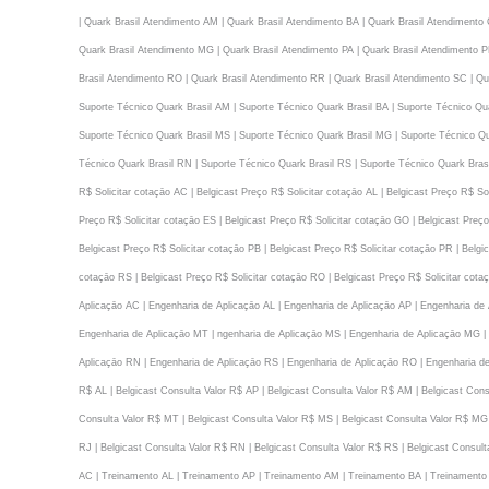
| Quark Brasil Atendimento AM | Quark Brasil Atendimento BA | Quark Brasil Atendimento
Quark Brasil Atendimento MG | Quark Brasil Atendimento PA | Quark Brasil Atendimento P
Brasil Atendimento RO | Quark Brasil Atendimento RR | Quark Brasil Atendimento SC | Qua
Suporte Técnico Quark Brasil AM | Suporte Técnico Quark Brasil BA | Suporte Técnico Qua
Suporte Técnico Quark Brasil MS | Suporte Técnico Quark Brasil MG | Suporte Técnico Qua
Técnico Quark Brasil RN | Suporte Técnico Quark Brasil RS | Suporte Técnico Quark Brasi
R$ Solicitar cotaçāo AC | Belgicast Preço R$ Solicitar cotaçāo AL | Belgicast Preço R$ Sol
Preço R$ Solicitar cotaçāo ES | Belgicast Preço R$ Solicitar cotaçāo GO | Belgicast Preço
Belgicast Preço R$ Solicitar cotaçāo PB | Belgicast Preço R$ Solicitar cotaçāo PR | Belgic
cotaçāo RS | Belgicast Preço R$ Solicitar cotaçāo RO | Belgicast Preço R$ Solicitar cotaç
Aplicaçāo AC | Engenharia de Aplicaçāo AL | Engenharia de Aplicaçāo AP | Engenharia de
Engenharia de Aplicaçāo MT | ngenharia de Aplicaçāo MS | Engenharia de Aplicaçāo MG | 
Aplicaçāo RN | Engenharia de Aplicaçāo RS | Engenharia de Aplicaçāo RO | Engenharia de 
R$ AL | Belgicast Consulta Valor R$ AP | Belgicast Consulta Valor R$ AM | Belgicast Cons
Consulta Valor R$ MT | Belgicast Consulta Valor R$ MS | Belgicast Consulta Valor R$ MG |
RJ | Belgicast Consulta Valor R$ RN | Belgicast Consulta Valor R$ RS | Belgicast Consult
AC | Treinamento AL | Treinamento AP | Treinamento AM | Treinamento BA | Treinamento