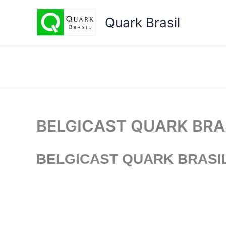
Ir
para
Quark Brasil
o
conteúdo
BELGICAST QUARK BRA
BELGICAST
QUARK BRASI