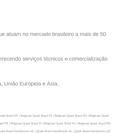
ue atuam no mercado brasileiro a mais de 50
erecendo serviços técnicos e comercialização
, União Europeia e Ásia.
uark Brasil DF | Belgicast Quark Brasil ES | Belgicast Quark Brasil GO | Belgicast Quark
sil PE | Belgicast Quark Brasil PI | Belgicast Quark Brasil RJ | Belgicast Quark Brasil RN
| Quark Brasil Atendimento AC | Quark Brasil Atendimento AL | Quark Brasil Atendimento AP