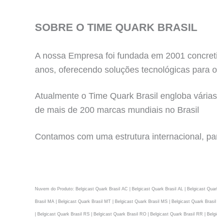
SOBRE O TIME QUARK BRASIL
A nossa Empresa foi fundada em 2001 concreti
anos, oferecendo soluções tecnológicas para o
Atualmente o Time Quark Brasil engloba várias
de mais de 200 marcas mundiais no Brasil
Contamos com uma estrutura internacional, pa
Nuvem do Produto: Belgicast Quark Brasil AC | Belgicast Quark Brasil AL | Belgicast Quark
Brasil MA | Belgicast Quark Brasil MT | Belgicast Quark Brasil MS | Belgicast Quark Brasil
| Belgicast Quark Brasil RS | Belgicast Quark Brasil RO | Belgicast Quark Brasil RR | Bel