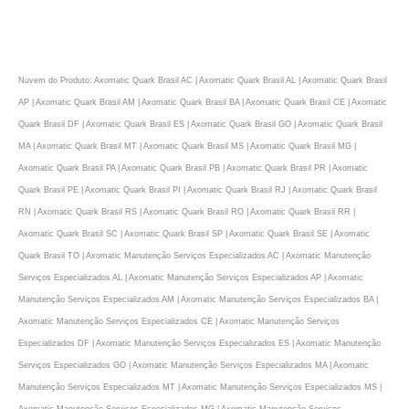
Nuvem do Produto: Axomatic Quark Brasil AC | Axomatic Quark Brasil AL | Axomatic Quark Brasil
AP | Axomatic Quark Brasil AM | Axomatic Quark Brasil BA | Axomatic Quark Brasil CE | Axomatic
Quark Brasil DF | Axomatic Quark Brasil ES | Axomatic Quark Brasil GO | Axomatic Quark Brasil
MA | Axomatic Quark Brasil MT | Axomatic Quark Brasil MS | Axomatic Quark Brasil MG |
Axomatic Quark Brasil PA | Axomatic Quark Brasil PB | Axomatic Quark Brasil PR | Axomatic
Quark Brasil PE | Axomatic Quark Brasil PI | Axomatic Quark Brasil RJ | Axomatic Quark Brasil
RN | Axomatic Quark Brasil RS | Axomatic Quark Brasil RO | Axomatic Quark Brasil RR |
Axomatic Quark Brasil SC | Axomatic Quark Brasil SP | Axomatic Quark Brasil SE | Axomatic
Quark Brasil TO | Axomatic Manutenção Serviços Especializados AC | Axomatic Manutenção
Serviços Especializados AL | Axomatic Manutenção Serviços Especializados AP | Axomatic
Manutenção Serviços Especializados AM | Axomatic Manutenção Serviços Especializados BA |
Axomatic Manutenção Serviços Especializados CE | Axomatic Manutenção Serviços
Especializados DF | Axomatic Manutenção Serviços Especializados ES | Axomatic Manutenção
Serviços Especializados GO | Axomatic Manutenção Serviços Especializados MA | Axomatic
Manutenção Serviços Especializados MT | Axomatic Manutenção Serviços Especializados MS |
Axomatic Manutenção Serviços Especializados MG | Axomatic Manutenção Serviços