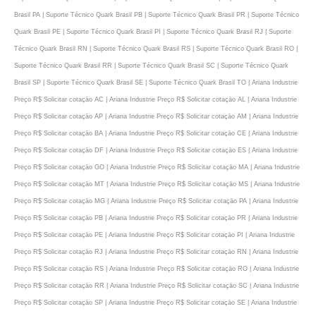
Brasil PA | Suporte Técnico Quark Brasil PB | Suporte Técnico Quark Brasil PR | Suporte Técnico
Quark Brasil PE | Suporte Técnico Quark Brasil PI | Suporte Técnico Quark Brasil RJ | Suporte
Técnico Quark Brasil RN | Suporte Técnico Quark Brasil RS | Suporte Técnico Quark Brasil RO |
Suporte Técnico Quark Brasil RR | Suporte Técnico Quark Brasil SC | Suporte Técnico Quark
Brasil SP | Suporte Técnico Quark Brasil SE | Suporte Técnico Quark Brasil TO | Ariana Industrie
Preço R$ Solicitar cotaçāo AC | Ariana Industrie Preço R$ Solicitar cotaçāo AL | Ariana Industrie
Preço R$ Solicitar cotaçāo AP | Ariana Industrie Preço R$ Solicitar cotaçāo AM | Ariana Industrie
Preço R$ Solicitar cotaçāo BA | Ariana Industrie Preço R$ Solicitar cotaçāo CE | Ariana Industrie
Preço R$ Solicitar cotaçāo DF | Ariana Industrie Preço R$ Solicitar cotaçāo ES | Ariana Industrie
Preço R$ Solicitar cotaçāo GO | Ariana Industrie Preço R$ Solicitar cotaçāo MA | Ariana Industrie
Preço R$ Solicitar cotaçāo MT | Ariana Industrie Preço R$ Solicitar cotaçāo MS | Ariana Industrie
Preço R$ Solicitar cotaçāo MG | Ariana Industrie Preço R$ Solicitar cotaçāo PA | Ariana Industrie
Preço R$ Solicitar cotaçāo PB | Ariana Industrie Preço R$ Solicitar cotaçāo PR | Ariana Industrie
Preço R$ Solicitar cotaçāo PE | Ariana Industrie Preço R$ Solicitar cotaçāo PI | Ariana Industrie
Preço R$ Solicitar cotaçāo RJ | Ariana Industrie Preço R$ Solicitar cotaçāo RN | Ariana Industrie
Preço R$ Solicitar cotaçāo RS | Ariana Industrie Preço R$ Solicitar cotaçāo RO | Ariana Industrie
Preço R$ Solicitar cotaçāo RR | Ariana Industrie Preço R$ Solicitar cotaçāo SC | Ariana Industrie
Preço R$ Solicitar cotaçāo SP | Ariana Industrie Preço R$ Solicitar cotaçāo SE | Ariana Industrie