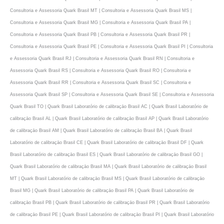
Consultoria e Assessoria Quark Brasil MT | Consultoria e Assessoria Quark Brasil MS |
Consultoria e Assessoria Quark Brasil MG | Consultoria e Assessoria Quark Brasil PA |
Consultoria e Assessoria Quark Brasil PB | Consultoria e Assessoria Quark Brasil PR |
Consultoria e Assessoria Quark Brasil PE | Consultoria e Assessoria Quark Brasil PI | Consultoria
e Assessoria Quark Brasil RJ | Consultoria e Assessoria Quark Brasil RN | Consultoria e
Assessoria Quark Brasil RS | Consultoria e Assessoria Quark Brasil RO | Consultoria e
Assessoria Quark Brasil RR | Consultoria e Assessoria Quark Brasil SC | Consultoria e
Assessoria Quark Brasil SP | Consultoria e Assessoria Quark Brasil SE | Consultoria e Assessoria
Quark Brasil TO | Quark Brasil Laboratório de calibraçāo Brasil AC | Quark Brasil Laboratório de
calibraçāo Brasil AL | Quark Brasil Laboratório de calibraçāo Brasil AP | Quark Brasil Laboratório
de calibraçāo Brasil AM | Quark Brasil Laboratório de calibraçāo Brasil BA | Quark Brasil
Laboratório de calibraçāo Brasil CE | Quark Brasil Laboratório de calibraçāo Brasil DF | Quark
Brasil Laboratório de calibraçāo Brasil ES | Quark Brasil Laboratório de calibraçāo Brasil GO |
Quark Brasil Laboratório de calibraçāo Brasil MA | Quark Brasil Laboratório de calibraçāo Brasil
MT | Quark Brasil Laboratório de calibraçāo Brasil MS | Quark Brasil Laboratório de calibraçāo
Brasil MG | Quark Brasil Laboratório de calibraçāo Brasil PA | Quark Brasil Laboratório de
calibraçāo Brasil PB | Quark Brasil Laboratório de calibraçāo Brasil PR | Quark Brasil Laboratório
de calibraçāo Brasil PE | Quark Brasil Laboratório de calibraçāo Brasil PI | Quark Brasil Laboratório