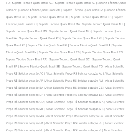
TO | Suporte Técnico Quark Brasil AC | Suporte Técnico Quark Brasil AL | Suporte Técnico Quark
Brasil AP | Suporte Técnico Quark Brasil AM | Suporte Técnico Quark Brasil BA | Suporte Técnico
Quark Brasil CE | Suporte Técnico Quark Brasil DF | Suporte Técnico Quark Brasil ES | Suporte
Técnico Quark Brasil GO | Suporte Técnico Quark Brasil MA | Suporte Técnico Quark Brasil MT |
Suporte Técnico Quark Brasil MS | Suporte Técnico Quark Brasil MG | Suporte Técnico Quark
Brasil PA | Suporte Técnico Quark Brasil PB | Suporte Técnico Quark Brasil PR | Suporte Técnico
Quark Brasil PE | Suporte Técnico Quark Brasil PI | Suporte Técnico Quark Brasil RJ | Suporte
Técnico Quark Brasil RN | Suporte Técnico Quark Brasil RS | Suporte Técnico Quark Brasil RO |
Suporte Técnico Quark Brasil RR | Suporte Técnico Quark Brasil SC | Suporte Técnico Quark
Brasil SP | Suporte Técnico Quark Brasil SE | Suporte Técnico Quark Brasil TO | Alicat Scientific
Preço R$ Solicitar cotaçāo AC | Alicat Scientific Preço R$ Solicitar cotaçāo AL | Alicat Scientific
Preço R$ Solicitar cotaçāo AP | Alicat Scientific Preço R$ Solicitar cotaçāo AM | Alicat Scientific
Preço R$ Solicitar cotaçāo BA | Alicat Scientific Preço R$ Solicitar cotaçāo CE | Alicat Scientific
Preço R$ Solicitar cotaçāo DF | Alicat Scientific Preço R$ Solicitar cotaçāo ES | Alicat Scientific
Preço R$ Solicitar cotaçāo GO | Alicat Scientific Preço R$ Solicitar cotaçāo MA | Alicat Scientific
Preço R$ Solicitar cotaçāo MT | Alicat Scientific Preço R$ Solicitar cotaçāo MS | Alicat Scientific
Preço R$ Solicitar cotaçāo MG | Alicat Scientific Preço R$ Solicitar cotaçāo PA | Alicat Scientific
Preço R$ Solicitar cotaçāo PB | Alicat Scientific Preço R$ Solicitar cotaçāo PR | Alicat Scientific
Preço R$ Solicitar cotaçāo PE | Alicat Scientific Preço R$ Solicitar cotaçāo PI | Alicat Scientific