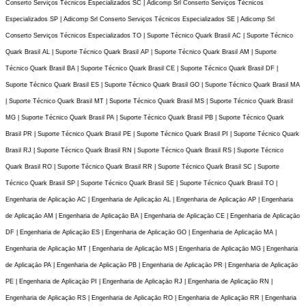
Conserto Serviços Técnicos Especializados SC | Adicomp Srl Conserto Serviços Técnicos
Especializados SP | Adicomp Srl Conserto Serviços Técnicos Especializados SE | Adicomp Srl
Conserto Serviços Técnicos Especializados TO | Suporte Técnico Quark Brasil AC | Suporte Técnico
Quark Brasil AL | Suporte Técnico Quark Brasil AP | Suporte Técnico Quark Brasil AM | Suporte
Técnico Quark Brasil BA | Suporte Técnico Quark Brasil CE | Suporte Técnico Quark Brasil DF |
Suporte Técnico Quark Brasil ES | Suporte Técnico Quark Brasil GO | Suporte Técnico Quark Brasil MA
| Suporte Técnico Quark Brasil MT | Suporte Técnico Quark Brasil MS | Suporte Técnico Quark Brasil
MG | Suporte Técnico Quark Brasil PA | Suporte Técnico Quark Brasil PB | Suporte Técnico Quark
Brasil PR | Suporte Técnico Quark Brasil PE | Suporte Técnico Quark Brasil PI | Suporte Técnico Quark
Brasil RJ | Suporte Técnico Quark Brasil RN | Suporte Técnico Quark Brasil RS | Suporte Técnico
Quark Brasil RO | Suporte Técnico Quark Brasil RR | Suporte Técnico Quark Brasil SC | Suporte
Técnico Quark Brasil SP | Suporte Técnico Quark Brasil SE | Suporte Técnico Quark Brasil TO |
Engenharia de Aplicaçāo AC | Engenharia de Aplicaçāo AL | Engenharia de Aplicaçāo AP | Engenharia
de Aplicaçāo AM | Engenharia de Aplicaçāo BA | Engenharia de Aplicaçāo CE | Engenharia de Aplicaçāo
DF | Engenharia de Aplicaçāo ES | Engenharia de Aplicaçāo GO | Engenharia de Aplicaçāo MA |
Engenharia de Aplicaçāo MT | Engenharia de Aplicaçāo MS | Engenharia de Aplicaçāo MG | Engenharia
de Aplicaçāo PA | Engenharia de Aplicaçāo PB | Engenharia de Aplicaçāo PR | Engenharia de Aplicaçāo
PE | Engenharia de Aplicaçāo PI | Engenharia de Aplicaçāo RJ | Engenharia de Aplicaçāo RN |
Engenharia de Aplicaçāo RS | Engenharia de Aplicaçāo RO | Engenharia de Aplicaçāo RR | Engenharia